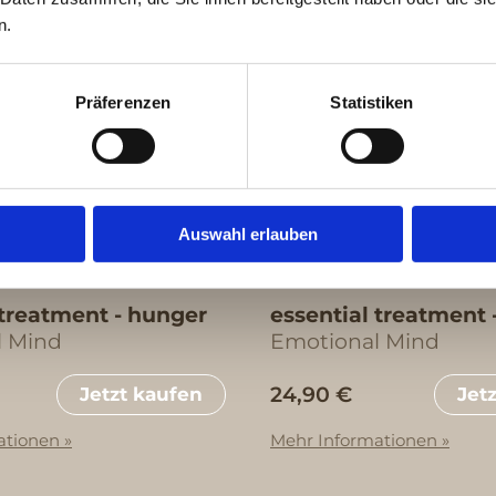
n.
Präferenzen
Statistiken
Auswahl erlauben
 treatment - hunger
essential treatment 
l Mind
Emotional Mind
24,90 €
Jetzt kaufen
Jet
ationen »
Mehr Informationen »