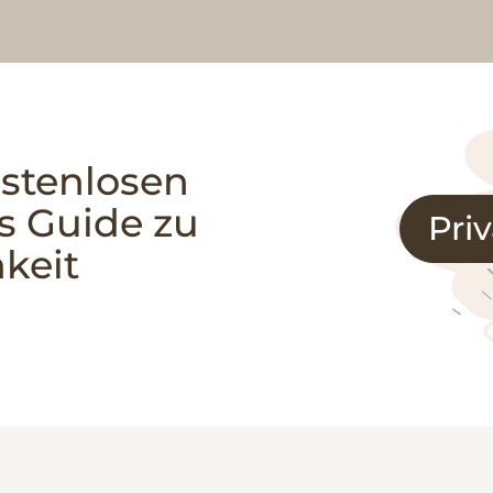
ostenlosen
s Guide zu
Pri
keit