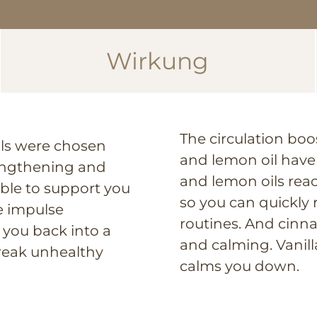
Wirkung
The circulation boo
oils were chosen
and lemon oil have 
rengthening and
and lemon oils reac
table to support you
so you can quickly
e impulse
routines. And cinn
g you back into a
and calming. Vanill
reak unhealthy
calms you down.