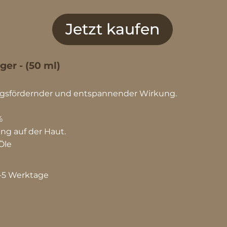
Jetzt kaufen
ger - (50 ml)
ngsfördernder und entspannender Wirkung.
%
ng auf der Haut.
Öle
 3-5 Werktage