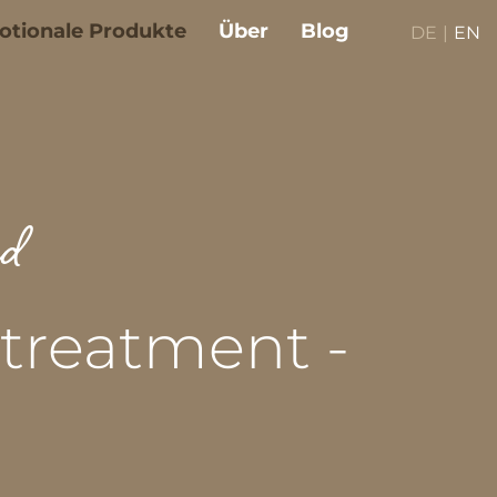
otionale Produkte
Über
Blog
DE
|
EN
nd
 treatment -