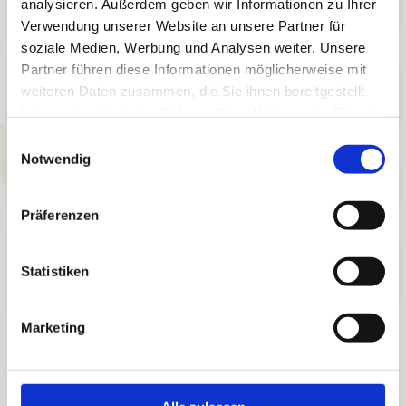
Unterbringung?
analysieren. Außerdem geben wir Informationen zu Ihrer
Verwendung unserer Website an unsere Partner für
soziale Medien, Werbung und Analysen weiter. Unsere
Partner führen diese Informationen möglicherweise mit
Wie komme ich zum Ort des Live-
weiteren Daten zusammen, die Sie ihnen bereitgestellt
Events?
haben oder die sie im Rahmen Ihrer Nutzung der Dienste
gesammelt haben.
Einwilligungsauswahl
Notwendig
Was kostet die Unterbringung?
Präferenzen
Was muss ich alles für die Live-Events
Statistiken
mitbringen?
Marketing
Mein Ticket JETZT buchen
Ich habe eine andere Frage