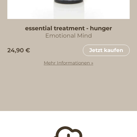
essential treatment - hunger
Emotional Mind
24,90 €
Jetzt kaufen
Mehr Informationen »