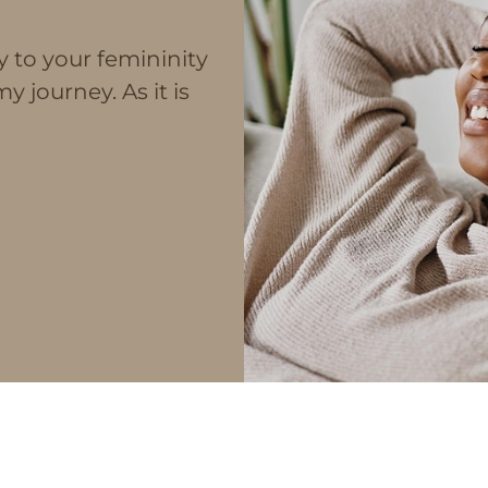
y to your femininity
y journey. As it is