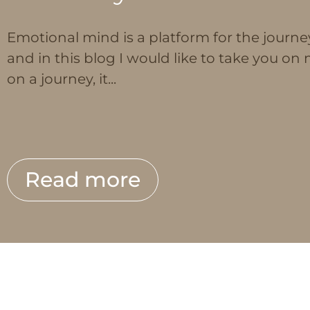
Emotional mind is a platform for the journe
and in this blog I would like to take you on m
on a journey, it...
Read more