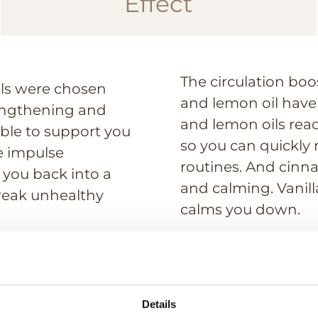
Effect
The circulation boo
oils were chosen
and lemon oil have 
rengthening and
and lemon oils reac
table to support you
so you can quickly
e impulse
routines. And cinn
g you back into a
and calming. Vanill
reak unhealthy
calms you down.
yment methods
Get help
Details