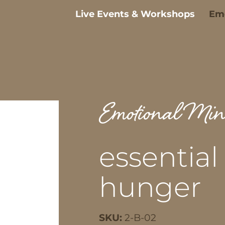
Live Events & Workshops
Emo
Emotional Mi
essential
hunger
SKU:
2-B-02