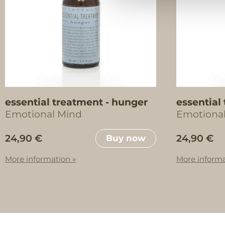
essential treatment - hunger
essential
Emotional Mind
Emotiona
24,90 €
24,90 €
Buy now
More information »
More informa