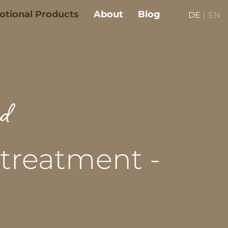
tional Products
About
Blog
DE
|
EN
nd
 treatment -