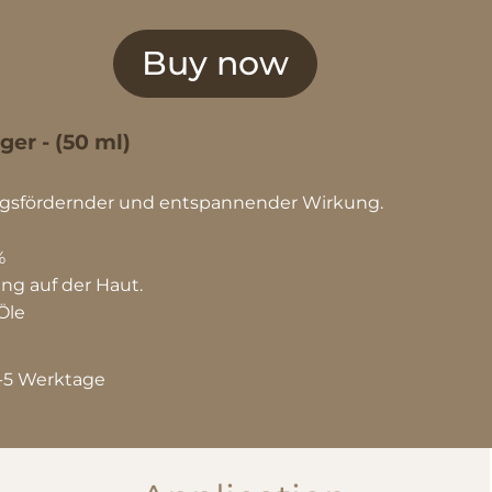
Buy now
ger - (50 ml)
ngsfördernder und entspannender Wirkung.
%
ng auf der Haut.
Öle
 3-5 Werktage