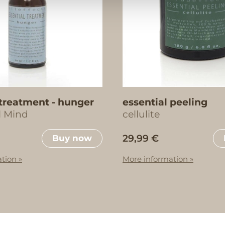
 treatment - hunger
essential peeling
l Mind
cellulite
29,99 €
Buy now
tion »
More information »