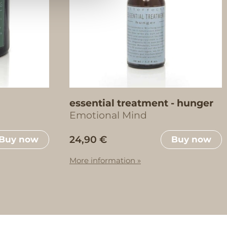
essential treatment - hunger
Emotional Mind
24,90 €
Buy now
Buy now
More information »