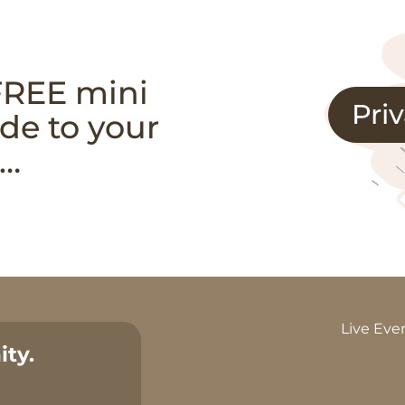
FREE mini
Pri
de to your
e…
Live Eve
ty.